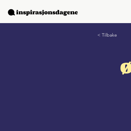
< Tilbake
Ø