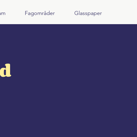
am
Fagområder
Glasspaper
nd