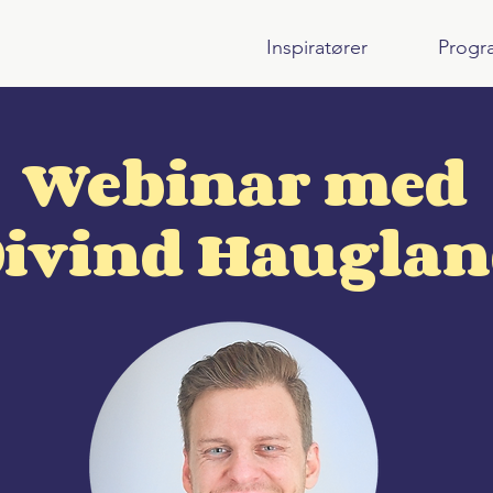
Inspiratører
Progr
Webinar med
ivind Haugla