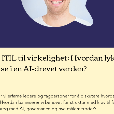
 ITIL til virkelighet: Hvordan l
se i en AI-drevet verden?
 vi erfarne ledere og fagpersoner for å diskutere hvord
t. Hvordan balanserer vi behovet for struktur med krav til
te steg med AI, governance og nye målemetoder?