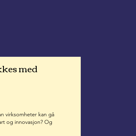
ykkes med
an virksomheter kan gå
 fart og innovasjon? Og