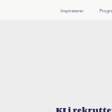
Inspiratører
Progr
KI i rekrutte