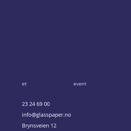
et event
23 24 69 00
info@glasspaper.no
Brynsveien 12