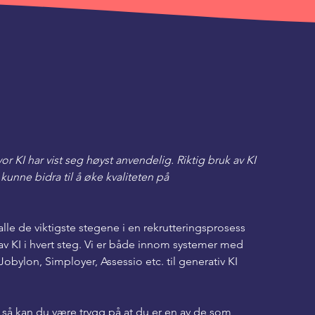
r KI har vist seg høyst anvendelig. Riktig bruk av KI 
unne bidra til å øke kvaliteten på 
lle de viktigste stegene i en rekrutteringsprosess 
av KI i hvert steg. Vi er både innom systemer med 
ylon, Simployer, Assessio etc. til generativ KI 
 så kan du være trygg på at du er en av de som 