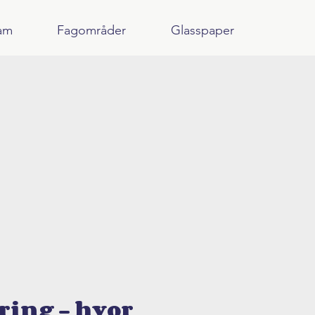
am
Fagområder
Glasspaper
ring – hvor