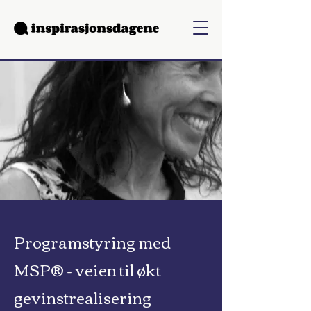
Programstyring med
MSP® - veien til økt
gevinstrealisering