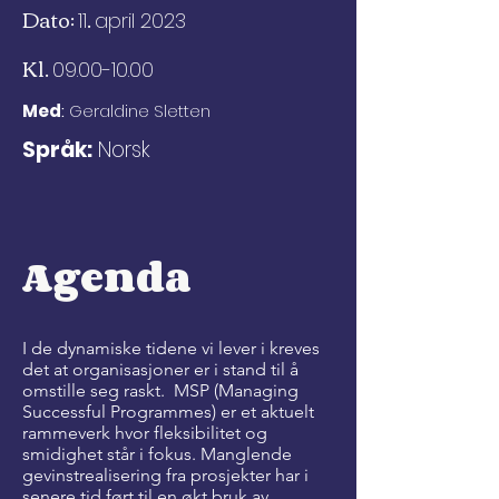
Dato:
.
11
april 2023
Kl.
09.00-10.00
Med
:
Geraldine Sletten
Språk:
Norsk
Agenda
I de dynamiske tidene vi lever i kreves
det at organisasjoner er i stand til å
omstille seg raskt. MSP (Managing
Successful Programmes) er et aktuelt
rammeverk hvor fleksibilitet og
smidighet står i fokus. Manglende
gevinstrealisering fra prosjekter har i
senere tid ført til en økt bruk av