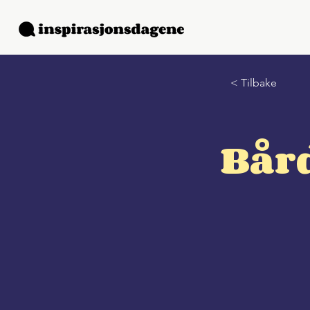
< Tilbake
Bår