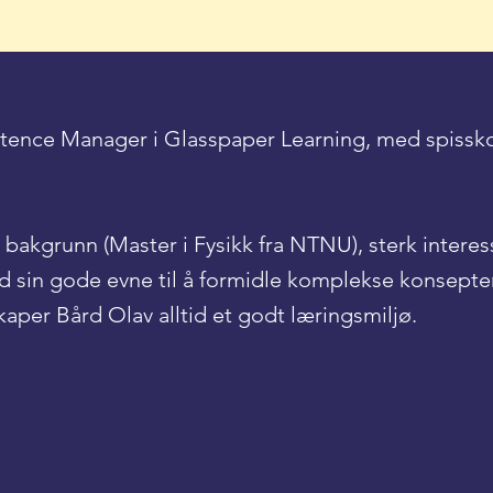
ence Manager i Glasspaper Learning, med spissko
akgrunn (Master i Fysikk fra NTNU), sterk interesse
 sin gode evne til å formidle komplekse konsepter
per Bård Olav alltid et godt læringsmiljø.