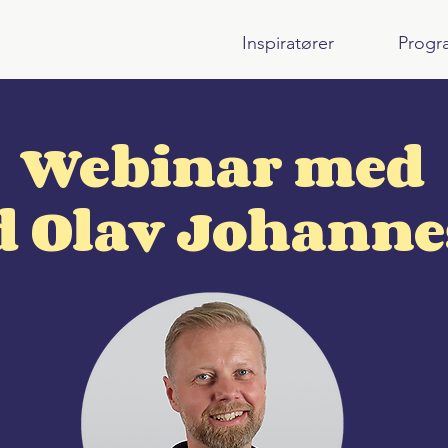
Inspiratører
Progr
Webinar med
d Olav Johanne