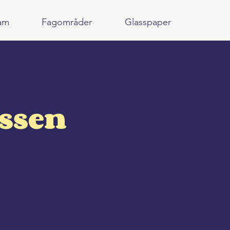
am
Fagområder
Glasspaper
ssen