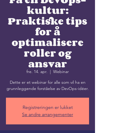
kultur:
Praktiske tips
for å
optimalisere
roller og
ansvar
fre. 14. apr.
  |  
Webinar
Dette er et webinar for alle som vil ha en
grunnleggende forståelse av DevOps-idéer.
Registreringen er lukket
Se andre arrangementer