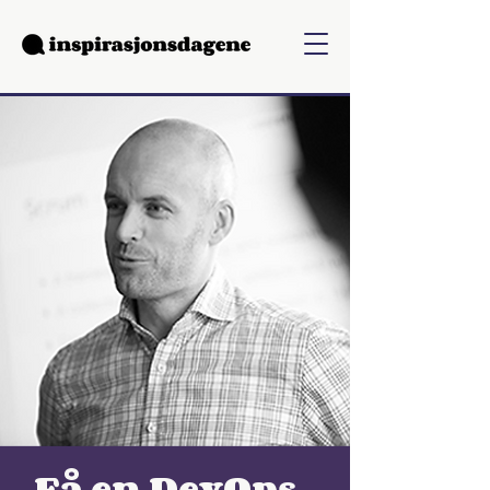
Få en DevOps-