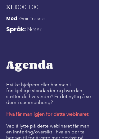
Kl.
10.00-11.00
Med
:
Geir Tresselt
Språk:
Norsk
Agenda
Hvilke hjelpemidler har man i
forskjellige standarder og hvordan
støtter de hverandre? Er det nyttig å se
dem i sammenheng?
Hva får man igjen for dette webinaret:
Ved å lytte på dette webinaret får man
en innføring/oversikt i hva en bør ta
hensyn til for å være mer bevisst på